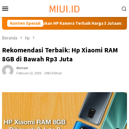
Loncat
Menu
ke
Mobile
konten
Temukan HP Kamera Terbaik Harga 3 Jutaan: Rekomendasi Terk
Konten Spesial
Beranda
hp
Rekomendasi Terbaik: Hp Xiaomi RAM
8GB di Bawah Rp3 Juta
Ahmad
Februari 22, 2026
1081 Dilihat