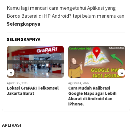
Kamu lagi mencari cara mengetahui Aplikasi yang
Boros Baterai di HP Android? tapi belum menemukan
Selengkapnya
SELENGKAPNYA
«
»
Agustus 5, 2026
Agustus 4, 2026
A
Lokasi GraPARI Telkomsel
Cara Mudah Kalibrasi
5
Jakarta Barat
Google Maps agar Lebih
Akurat di Android dan
S
iPhone.
d
APLIKASI