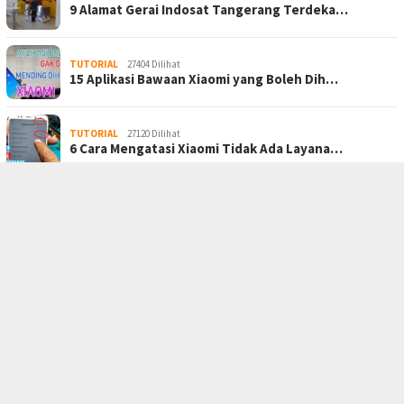
9 Alamat Gerai Indosat Tangerang Terdeka…
TUTORIAL
27404 Dilihat
15 Aplikasi Bawaan Xiaomi yang Boleh Dih…
TUTORIAL
27120 Dilihat
6 Cara Mengatasi Xiaomi Tidak Ada Layana…
BERANDA
PRIVACY POLICY
KONTAK KAMI
TENTANG KAMI
JARINGAN SOCIAL
Facebook
Twitter