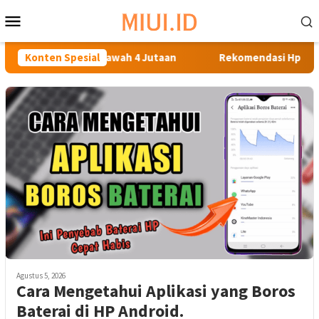
Loncat
Menu
ke
Mobile
konten
: HP Oppo Harga di Bawah 4 Jutaan
Konten Spesial
Rekomendasi Hp Kamer
Agustus 5, 2026
Cara Mengetahui Aplikasi yang Boros
Baterai di HP Android.