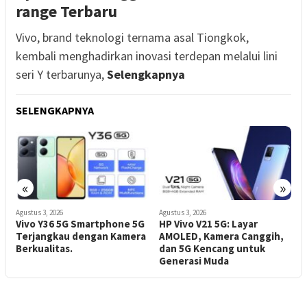
range Terbaru
Vivo, brand teknologi ternama asal Tiongkok,
kembali menghadirkan inovasi terdepan melalui lini
seri Y terbarunya,
Selengkapnya
SELENGKAPNYA
«
»
Agustus 3, 2026
Agustus 3, 2026
A
Vivo Y36 5G Smartphone 5G
HP Vivo V21 5G: Layar
H
Terjangkau dengan Kamera
AMOLED, Kamera Canggih,
D
Berkualitas.
dan 5G Kencang untuk
B
Generasi Muda