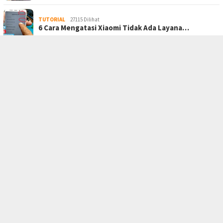
TUTORIAL
27115 Dilihat
6 Cara Mengatasi Xiaomi Tidak Ada Layana…
BERANDA
PRIVACY POLICY
KONTAK KAMI
TENTANG KAMI
JARINGAN SOCIAL
Facebook
Twitter
RSS
Berita Teknologi Terbaru
I Support By