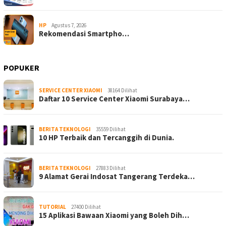
HP
Agustus 7, 2026
Rekomendasi Smartpho…
POPUKER
SERVICE CENTER XIAOMI
38164 Dilihat
Daftar 10 Service Center Xiaomi Surabaya…
BERITA TEKNOLOGI
35559 Dilihat
10 HP Terbaik dan Tercanggih di Dunia.
BERITA TEKNOLOGI
27883 Dilihat
9 Alamat Gerai Indosat Tangerang Terdeka…
TUTORIAL
27400 Dilihat
15 Aplikasi Bawaan Xiaomi yang Boleh Dih…