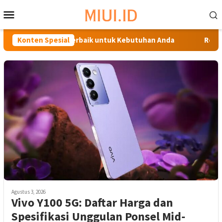
Loncat
Menu
ke
Mobile
konten
duan Memilih HP Terbaik untuk Kebutuhan Anda
Konten Spesial
Rekomen
Agustus 3, 2026
Vivo Y100 5G: Daftar Harga dan
Spesifikasi Unggulan Ponsel Mid-