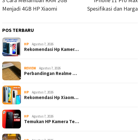
pos
3 Cara Menambah RAM 2GB
iPhone 11 Pro Max
Menjadi 4GB HP Xiaomi
Spesifikasi dan Harga
POS TERBARU
HP
Agustus 7, 2026
Rekomendasi Hp Kamer…
REVIEW
Agustus 7, 2026
Perbandingan Realme …
HP
Agustus 7, 2026
Rekomendasi Hp Xiaom…
HP
Agustus 7, 2026
Temukan HP Kamera Te…