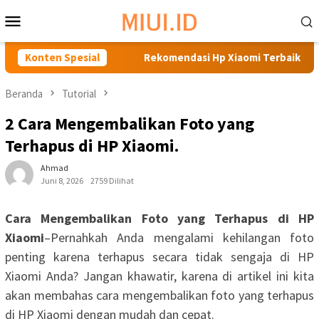
Loncat
Menu
ke
Mobile
konten
ebih Unggul?
Konten Spesial
Rekomendasi Hp Xiaomi Terbaik di Bawah 1
Beranda
Tutorial
2 Cara Mengembalikan Foto yang
Terhapus di HP Xiaomi.
Ahmad
Juni 8, 2026
2759 Dilihat
Cara Mengembalikan Foto yang Terhapus di HP
Xiaomi
–Pernahkah Anda mengalami kehilangan foto
penting karena terhapus secara tidak sengaja di HP
Xiaomi Anda? Jangan khawatir, karena di artikel ini kita
akan membahas cara mengembalikan foto yang terhapus
di HP Xiaomi dengan mudah dan cepat.