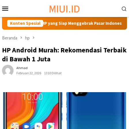
Loncat
Menu
ke
Mobile
konten
108MP yang Siap Menggebrak Pasar Indonesia
Konten Spesial
10 Rekom
Beranda
hp
HP Android Murah: Rekomendasi Terbaik
di Bawah 1 Juta
Ahmad
Februari 22, 2026
1310 Dilihat