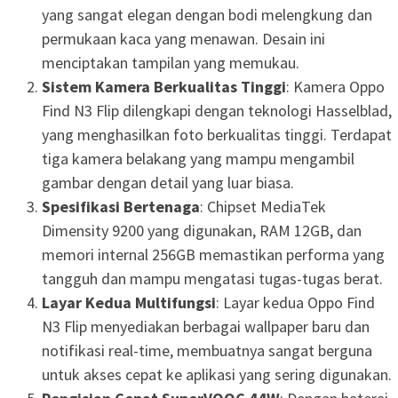
yang sangat elegan dengan bodi melengkung dan
permukaan kaca yang menawan. Desain ini
menciptakan tampilan yang memukau.
Sistem Kamera Berkualitas Tinggi
: Kamera Oppo
Find N3 Flip dilengkapi dengan teknologi Hasselblad,
yang menghasilkan foto berkualitas tinggi. Terdapat
tiga kamera belakang yang mampu mengambil
gambar dengan detail yang luar biasa.
Spesifikasi Bertenaga
: Chipset MediaTek
Dimensity 9200 yang digunakan, RAM 12GB, dan
memori internal 256GB memastikan performa yang
tangguh dan mampu mengatasi tugas-tugas berat.
Layar Kedua Multifungsi
: Layar kedua Oppo Find
N3 Flip menyediakan berbagai wallpaper baru dan
notifikasi real-time, membuatnya sangat berguna
untuk akses cepat ke aplikasi yang sering digunakan.