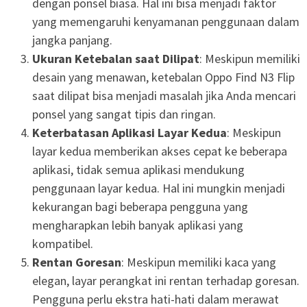
dengan ponsel biasa. Hal ini bisa menjadi faktor
yang memengaruhi kenyamanan penggunaan dalam
jangka panjang.
Ukuran Ketebalan saat Dilipat
: Meskipun memiliki
desain yang menawan, ketebalan Oppo Find N3 Flip
saat dilipat bisa menjadi masalah jika Anda mencari
ponsel yang sangat tipis dan ringan.
Keterbatasan Aplikasi Layar Kedua
: Meskipun
layar kedua memberikan akses cepat ke beberapa
aplikasi, tidak semua aplikasi mendukung
penggunaan layar kedua. Hal ini mungkin menjadi
kekurangan bagi beberapa pengguna yang
mengharapkan lebih banyak aplikasi yang
kompatibel.
Rentan Goresan
: Meskipun memiliki kaca yang
elegan, layar perangkat ini rentan terhadap goresan.
Pengguna perlu ekstra hati-hati dalam merawat