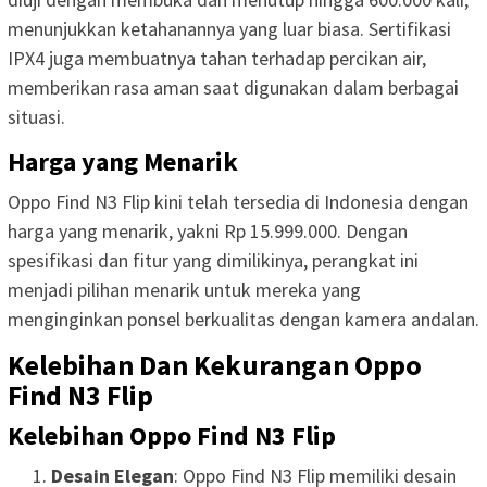
menunjukkan ketahanannya yang luar biasa. Sertifikasi
IPX4 juga membuatnya tahan terhadap percikan air,
memberikan rasa aman saat digunakan dalam berbagai
situasi.
Harga yang Menarik
Oppo Find N3 Flip kini telah tersedia di Indonesia dengan
harga yang menarik, yakni Rp 15.999.000. Dengan
spesifikasi dan fitur yang dimilikinya, perangkat ini
menjadi pilihan menarik untuk mereka yang
menginginkan ponsel berkualitas dengan kamera andalan.
Kelebihan Dan Kekurangan Oppo
Find N3 Flip
Kelebihan Oppo Find N3 Flip
Desain Elegan
: Oppo Find N3 Flip memiliki desain