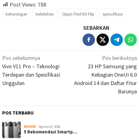
Post Views:
788
kekurangan
kelebihan
Oppo Find N3 Flip
spesifikasi
SEBARKAN
Navigasi
Pos sebelumnya
Pos berikutnya
pos
Vivo V11 Pro – Teknologi
23 HP Samsung yang
Terdepan dan Spesifikasi
Kebagian OneUI 6.0
Unggulan
Android 14 dan Daftar Fitur
Barunya
POS TERBARU
REVIEW
Agustus 8, 2026
5 Rekomendasi Smartp…