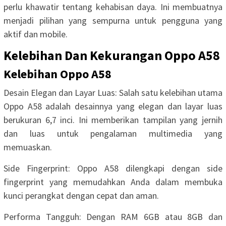
perlu khawatir tentang kehabisan daya. Ini membuatnya
menjadi pilihan yang sempurna untuk pengguna yang
aktif dan mobile.
Kelebihan Dan Kekurangan Oppo A58
Kelebihan Oppo A58
Desain Elegan dan Layar Luas: Salah satu kelebihan utama
Oppo A58 adalah desainnya yang elegan dan layar luas
berukuran 6,7 inci. Ini memberikan tampilan yang jernih
dan luas untuk pengalaman multimedia yang
memuaskan.
Side Fingerprint: Oppo A58 dilengkapi dengan side
fingerprint yang memudahkan Anda dalam membuka
kunci perangkat dengan cepat dan aman.
Performa Tangguh: Dengan RAM 6GB atau 8GB dan