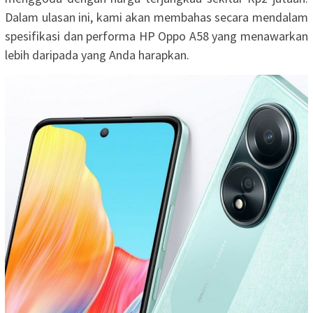
Dalam ulasan ini, kami akan membahas secara mendalam
spesifikasi dan performa HP Oppo A58 yang menawarkan
lebih daripada yang Anda harapkan.