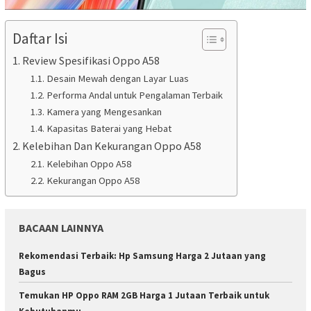
Daftar Isi
Review Spesifikasi Oppo A58
Desain Mewah dengan Layar Luas
Performa Andal untuk Pengalaman Terbaik
Kamera yang Mengesankan
Kapasitas Baterai yang Hebat
Kelebihan Dan Kekurangan Oppo A58
Kelebihan Oppo A58
Kekurangan Oppo A58
BACAAN LAINNYA
Rekomendasi Terbaik: Hp Samsung Harga 2 Jutaan yang
Bagus
Temukan HP Oppo RAM 2GB Harga 1 Jutaan Terbaik untuk