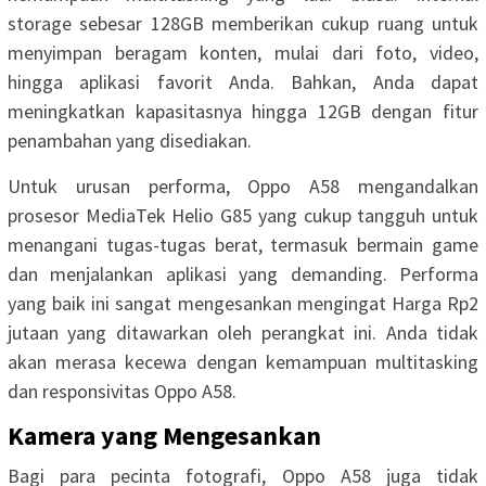
storage sebesar 128GB memberikan cukup ruang untuk
menyimpan beragam konten, mulai dari foto, video,
hingga aplikasi favorit Anda. Bahkan, Anda dapat
meningkatkan kapasitasnya hingga 12GB dengan fitur
penambahan yang disediakan.
Untuk urusan performa, Oppo A58 mengandalkan
prosesor MediaTek Helio G85 yang cukup tangguh untuk
menangani tugas-tugas berat, termasuk bermain game
dan menjalankan aplikasi yang demanding. Performa
yang baik ini sangat mengesankan mengingat Harga Rp2
jutaan yang ditawarkan oleh perangkat ini. Anda tidak
akan merasa kecewa dengan kemampuan multitasking
dan responsivitas Oppo A58.
Kamera yang Mengesankan
Bagi para pecinta fotografi, Oppo A58 juga tidak