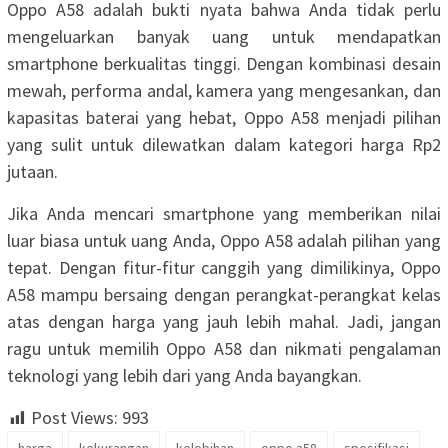
Oppo A58 adalah bukti nyata bahwa Anda tidak perlu
mengeluarkan banyak uang untuk mendapatkan
smartphone berkualitas tinggi. Dengan kombinasi desain
mewah, performa andal, kamera yang mengesankan, dan
kapasitas baterai yang hebat, Oppo A58 menjadi pilihan
yang sulit untuk dilewatkan dalam kategori harga Rp2
jutaan.
Jika Anda mencari smartphone yang memberikan nilai
luar biasa untuk uang Anda, Oppo A58 adalah pilihan yang
tepat. Dengan fitur-fitur canggih yang dimilikinya, Oppo
A58 mampu bersaing dengan perangkat-perangkat kelas
atas dengan harga yang jauh lebih mahal. Jadi, jangan
ragu untuk memilih Oppo A58 dan nikmati pengalaman
teknologi yang lebih dari yang Anda bayangkan.
Post Views:
993