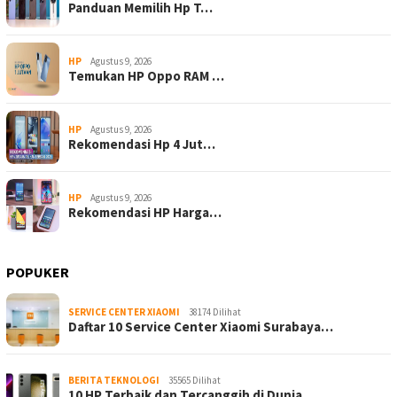
Panduan Memilih Hp T…
HP
Agustus 9, 2026
Temukan HP Oppo RAM …
HP
Agustus 9, 2026
Rekomendasi Hp 4 Jut…
HP
Agustus 9, 2026
Rekomendasi HP Harga…
POPUKER
SERVICE CENTER XIAOMI
38174 Dilihat
Daftar 10 Service Center Xiaomi Surabaya…
BERITA TEKNOLOGI
35565 Dilihat
10 HP Terbaik dan Tercanggih di Dunia.