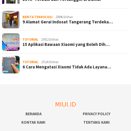
BERITA TEKNOLOGI
27896 Dilihat
9 Alamat Gerai Indosat Tangerang Terdeka…
TUTORIAL
27412 Dilihat
15 Aplikasi Bawaan Xiaomi yang Boleh Dih…
TUTORIAL
27124 Dilihat
6 Cara Mengatasi Xiaomi Tidak Ada Layana…
BERANDA
PRIVACY POLICY
KONTAK KAMI
TENTANG KAMI