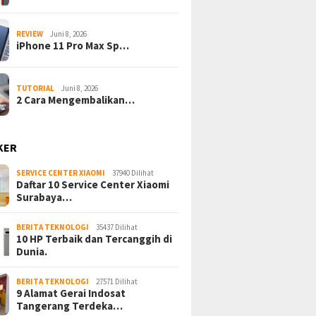
REVIEW
Juni 8, 2026
iPhone 11 Pro Max Sp…
TUTORIAL
Juni 8, 2026
2 Cara Mengembalikan…
KER
SERVICE CENTER XIAOMI
37940 Dilihat
Daftar 10 Service Center Xiaomi
Surabaya…
BERITA TEKNOLOGI
35437 Dilihat
10 HP Terbaik dan Tercanggih di
Dunia.
BERITA TEKNOLOGI
27571 Dilihat
9 Alamat Gerai Indosat
Tangerang Terdeka…