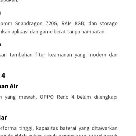
n
lcomm Snapdragon 720G, RAM 8GB, dan storage
nkan aplikasi dan game berat tanpa hambatan.
n
rikan tambahan fitur keamanan yang modern dan
 4
han Air
in yang mewah, OPPO Reno 4 belum dilengkapi
dar
rforma tinggi, kapasitas baterai yang ditawarkan