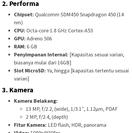
2. Performa
Chipset:
Qualcomm SDM450 Snapdragon 450 (14
nm)
CPU:
Octa-core 1.8 GHz Cortex-A53
GPU:
Adreno 506
RAM:
6 GB
Penyimpanan Internal:
[Kapasitas sesuai varian,
biasanya mulai dari 16GB]
Slot MicroSD:
Ya, hingga [kapasitas tertentu sesuai
varian]
3. Kamera
Kamera Belakang:
13 MP, f/2.2, (wide), 1/3.1″, 1.12µm, PDAF
2 MP, f/2.4, (depth)
Fitur Kamera:
LED flash, HDR, panorama
Video:
1080p@30fps