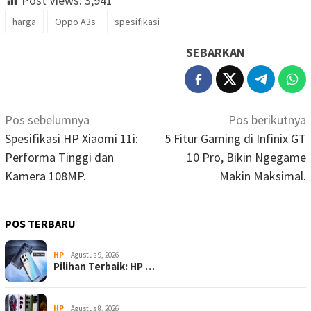
Post Views:
3,941
harga
Oppo A3s
spesifikasi
SEBARKAN
Navigasi
Pos sebelumnya
Pos berikutnya
pos
Spesifikasi HP Xiaomi 11i:
5 Fitur Gaming di Infinix GT
Performa Tinggi dan
10 Pro, Bikin Ngegame
Kamera 108MP.
Makin Maksimal.
POS TERBARU
HP
Agustus 9, 2026
Pilihan Terbaik: HP …
HP
Agustus 8, 2026