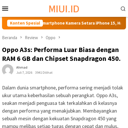
Loncat
Menu
ke
Mobile
konten
 Rekomendasi Smartphone Kamera Setara iPhone 15, Harga Lebih
Konten Spesial
Beranda
Review
Oppo
Oppo A3s: Performa Luar Biasa dengan
RAM 6 GB dan Chipset Snapdragon 450.
Ahmad
Juli 7, 2026
3941 Dilihat
Dalam dunia smartphone, performa sering menjadi tolak
ukur utama keberhasilan sebuah perangkat. Oppo A3s,
seakan menjadi penguasa tak terkalahkan di kelasnya
dengan performa yang menakjubkan. Membayangkan
sebuah mesin dengan kekuatan Snapdragon 450 yang
mampu melibas setiap tugas dengan cepat dan mulus,