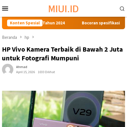
Loncat
Menu
ke
Mobile
konten
 Handal di Tahun 2024
Konten Spesial
Bocoran spesifikasi detail Samsun
Beranda
hp
HP Vivo Kamera Terbaik di Bawah 2 Juta
untuk Fotografi Mumpuni
Ahmad
April 15, 2026
1033 Dilihat