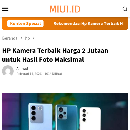
Loncat
Menu
ke
Mobile
konten
Jutaan
Konten Spesial
Rekomendasi Hp Kamera Terbaik Harga 1 Jutaan
Beranda
hp
HP Kamera Terbaik Harga 2 Jutaan
untuk Hasil Foto Maksimal
Ahmad
Februari 14, 2026
1014 Dilihat