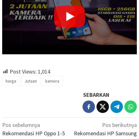
Post Views:
1,014
harga
Jutaan
kamera
SEBARKAN
Navigasi
Pos sebelumnya
Pos berikutnya
pos
Rekomendasi HP Oppo 1-5
Rekomendasi HP Samsung