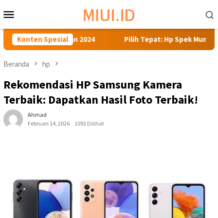
Loncat
Menu
ke
Mobile
konten
1 Jutaan 2024
Konten Spesial
Pilih Tepat: Hp Spek Mumpuni di Bawah Se
Beranda
hp
Rekomendasi HP Samsung Kamera
Terbaik: Dapatkan Hasil Foto Terbaik!
Ahmad
Februari 14, 2026
1092 Dilihat