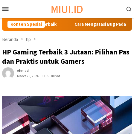
Loncat
Menu
ke
Mobile
konten
ra Terbaik
Konten Spesial
Cara Mengatasi Bug Pada Ponsel Xiaomi
Beranda
hp
HP Gaming Terbaik 3 Jutaan: Pilihan Pas
dan Praktis untuk Gamers
Ahmad
Maret 20, 2026
1165 Dilihat