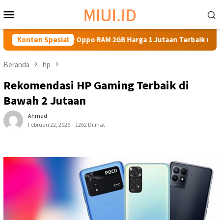
Loncat
Menu
ke
Mobile
konten
an HP Oppo RAM 2GB Harga 1 Jutaan Terbaik untuk Kebutuhan
Konten Spesial
Beranda
hp
Rekomendasi HP Gaming Terbaik di
Bawah 2 Jutaan
Ahmad
Februari 22, 2026
1262 Dilihat