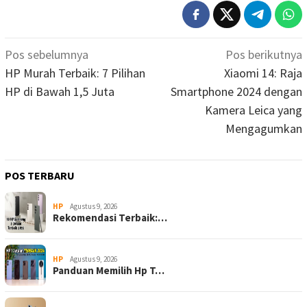
Navigasi
Pos sebelumnya
Pos berikutnya
pos
HP Murah Terbaik: 7 Pilihan
Xiaomi 14: Raja
HP di Bawah 1,5 Juta
Smartphone 2024 dengan
Kamera Leica yang
Mengagumkan
POS TERBARU
HP
Agustus 9, 2026
Rekomendasi Terbaik:…
HP
Agustus 9, 2026
Panduan Memilih Hp T…