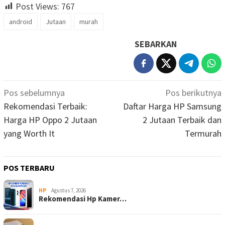
Post Views:
767
android
Jutaan
murah
SEBARKAN
Navigasi
Pos sebelumnya
Pos berikutnya
pos
Rekomendasi Terbaik:
Daftar Harga HP Samsung
Harga HP Oppo 2 Jutaan
2 Jutaan Terbaik dan
yang Worth It
Termurah
POS TERBARU
HP
Agustus 7, 2026
Rekomendasi Hp Kamer…