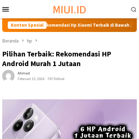
Loncat
Menu
ke
Mobile
konten
Rekomendasi Hp Xiaomi Terbaik di Bawah 1 Juta
Konten Spesial
Temu
Beranda
hp
Pilihan Terbaik: Rekomendasi HP
Android Murah 1 Jutaan
Ahmad
Februari 15, 2026
767 Dilihat