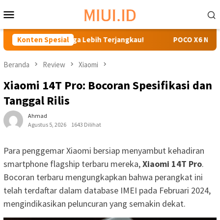
Loncat
Menu
ke
Mobile
konten
a iPhone 15, Harga Lebih Terjangkau!
Konten Spesial
POCO X6 Neo: Sma
Beranda
Review
Xiaomi
Xiaomi 14T Pro: Bocoran Spesifikasi dan
Tanggal Rilis
Ahmad
Agustus 5, 2026
1643 Dilihat
Para penggemar Xiaomi bersiap menyambut kehadiran
smartphone flagship terbaru mereka,
Xiaomi 14T Pro
.
Bocoran terbaru mengungkapkan bahwa perangkat ini
telah terdaftar dalam database IMEI pada Februari 2024,
mengindikasikan peluncuran yang semakin dekat.