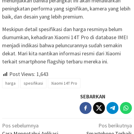
menunjukkan bahwa perangkat ini akan menawarkan
peningkatan performa yang signifikan, kamera yang lebih
baik, dan desain yang lebih premium.
Meskipun detail spesifikasi dan harga resminya belum
diumumkan, kehadiran Xiaomi 14T Pro di database IMEI
menjadi indikasi bahwa peluncurannya sudah semakin
dekat. Mari kita nantikan informasi resmi dari Xiaomi
terkait smartphone flagship terbaru mereka ini.
Post Views:
1,643
harga
spesifikasi
Xiaomi 14T Pro
SEBARKAN
Navigasi
Pos sebelumnya
Pos berikutnya
pos
Cara Mengetahui Aplikasi
Smartphone Terbaik