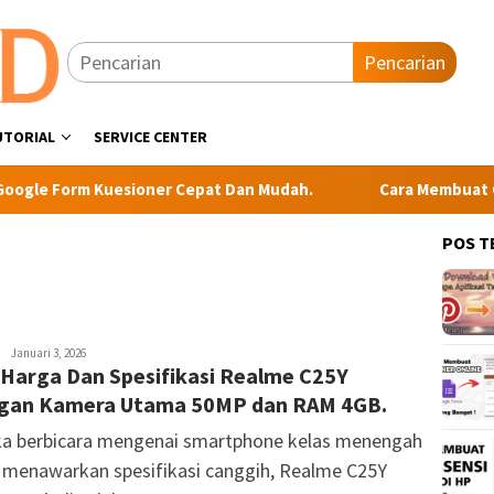
Pencarian
UTORIAL
SERVICE CENTER
e Form Kuesioner Cepat Dan Mudah.
Cara Membuat Googl
POS T
Ahmad
Januari 3, 2026
 Harga Dan Spesifikasi Realme C25Y
gan Kamera Utama 50MP dan RAM 4GB.
ka berbicara mengenai smartphone kelas menengah
 menawarkan spesifikasi canggih, Realme C25Y