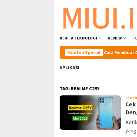
Loncat
ke
konten
BERITA TEKNOLOGI
REVIEW
T
Pinterest dengan Mudah dan Cepat.
Konten Spesial
Cara Membuat Googl
APLIKASI
TAG:
REALME C25Y
REVIEW
Cek
Den
Keti
yang