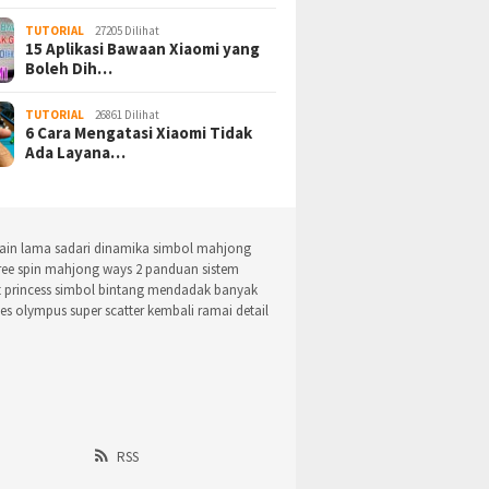
TUTORIAL
27205 Dilihat
15 Aplikasi Bawaan Xiaomi yang
Boleh Dih…
TUTORIAL
26861 Dilihat
6 Cara Mengatasi Xiaomi Tidak
Ada Layana…
in lama sadari dinamika simbol mahjong
ree spin mahjong ways 2
panduan sistem
t princess simbol bintang
mendadak banyak
es olympus super scatter kembali ramai detail
RSS