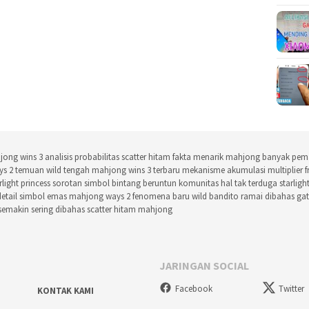
jong wins 3
analisis probabilitas scatter hitam fakta menarik mahjong
banyak pema
ys 2
temuan wild tengah mahjong wins 3 terbaru
mekanisme akumulasi multiplier f
rlight princess sorotan simbol bintang beruntun komunitas
hal tak terduga starligh
detail simbol emas mahjong ways 2
fenomena baru wild bandito ramai dibahas
gat
semakin sering dibahas scatter hitam mahjong
JARINGAN SOCIAL
Facebook
Twitter
KONTAK KAMI