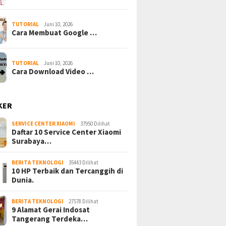
TUTORIAL
Juni 10, 2026
Cara Membuat Google …
TUTORIAL
Juni 10, 2026
Cara Download Video …
KER
SERVICE CENTER XIAOMI
37950 Dilihat
Daftar 10 Service Center Xiaomi
Surabaya…
BERITA TEKNOLOGI
35443 Dilihat
10 HP Terbaik dan Tercanggih di
Dunia.
BERITA TEKNOLOGI
27578 Dilihat
9 Alamat Gerai Indosat
Tangerang Terdeka…