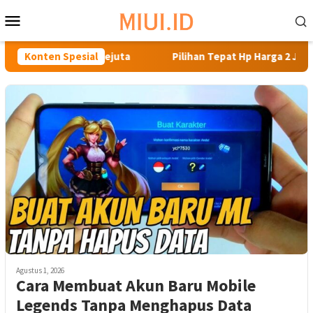
Loncat
Menu
ke
Mobile
konten
Mumpuni di Bawah Sejuta
Konten Spesial
Pilihan Tepat Hp Harga 2 Juta
Agustus 1, 2026
Cara Membuat Akun Baru Mobile
Legends Tanpa Menghapus Data