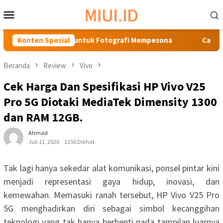
Loncat
Menu
ke
Mobile
konten
dasi Terbaik untuk Fotografi Mempesona
Konten Spesial
Cara Ampuh Hila
Beranda
Review
Vivo
Cek Harga Dan Spesifikasi HP Vivo V25
Pro 5G Diotaki MediaTek Dimensity 1300
dan RAM 12GB.
Ahmad
Juli 11, 2026
1150 Dilihat
Tak lagi hanya sekedar alat komunikasi, ponsel pintar kini
menjadi representasi gaya hidup, inovasi, dan
kemewahan. Memasuki ranah tersebut, HP Vivo V25 Pro
5G menghadirkan diri sebagai simbol kecanggihan
teknologi yang tak hanya berhenti pada tampilan luarnya