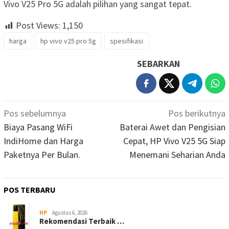
Vivo V25 Pro 5G adalah pilihan yang sangat tepat.
Post Views:
1,150
harga
hp vivo v25 pro 5g
spesifikasi
SEBARKAN
Navigasi
Pos sebelumnya
Pos berikutnya
pos
Biaya Pasang WiFi
Baterai Awet dan Pengisian
IndiHome dan Harga
Cepat, HP Vivo V25 5G Siap
Paketnya Per Bulan.
Menemani Seharian Anda
POS TERBARU
HP
Agustus 6, 2026
Rekomendasi Terbaik …