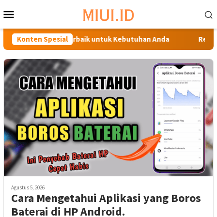
Loncat
Menu
ke
Mobile
konten
duan Memilih HP Terbaik untuk Kebutuhan Anda
Konten Spesial
Rekomen
Agustus 5, 2026
Cara Mengetahui Aplikasi yang Boros
Baterai di HP Android.