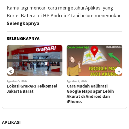
Kamu lagi mencari cara mengetahui Aplikasi yang
Boros Baterai di HP Android? tapi belum menemukan
Selengkapnya
SELENGKAPNYA
«
»
Agustus 5, 2026
Agustus 4, 2026
A
Lokasi GraPARI Telkomsel
Cara Mudah Kalibrasi
5
Jakarta Barat
Google Maps agar Lebih
Akurat di Android dan
S
iPhone.
d
APLIKASI