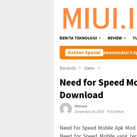
Loncat
ke
konten
BERITA TEKNOLOGI
REVIEW
T
 Maps, Mudah Dan Cepat.
Konten Spesial
Rekomendasi 5 Aplikasi Edit Fot
Beranda
Game
Need for Speed Mo
Download
Ahmad
Desember 24, 2025
915 Dilihat
Need for Speed Mobile Apk Mod 
Need for Speed Mobile yang ter