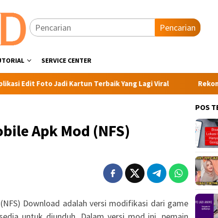
Pencarian
UTORIAL
SERVICE CENTER
o Jadi Kartun Terbaik Yang Lagi Viral
Rekomendasi 5 Aplik
POS T
bile Apk Mod (NFS)
(NFS) Download adalah versi modifikasi dari game
sedia untuk diunduh. Dalam versi mod ini, pemain