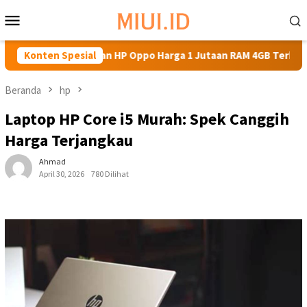
Loncat
Menu
ke
Mobile
konten
Dapatkan HP Oppo Harga 1 Jutaan RAM 4GB Terbaik untuk Aktivi
Konten Spesial
Beranda
hp
Laptop HP Core i5 Murah: Spek Canggih
Harga Terjangkau
Ahmad
April 30, 2026
780 Dilihat