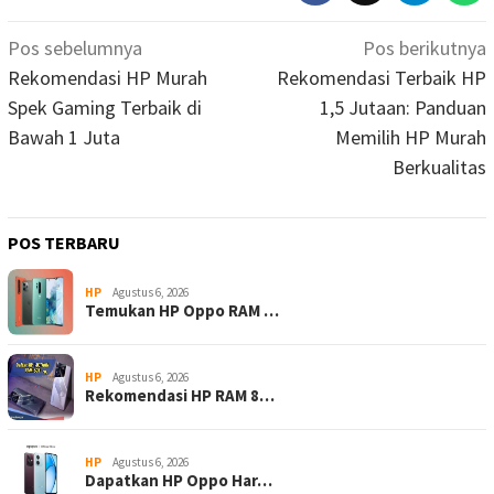
Navigasi
Pos sebelumnya
Pos berikutnya
pos
Rekomendasi HP Murah
Rekomendasi Terbaik HP
Spek Gaming Terbaik di
1,5 Jutaan: Panduan
Bawah 1 Juta
Memilih HP Murah
Berkualitas
POS TERBARU
HP
Agustus 6, 2026
Temukan HP Oppo RAM …
HP
Agustus 6, 2026
Rekomendasi HP RAM 8…
HP
Agustus 6, 2026
Dapatkan HP Oppo Har…