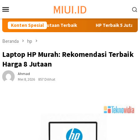
Loncat
Menu
ke
Mobile
konten
arga 6 Jutaan Terbaik
Konten Spesial
HP Terbaik 5 Jutaan: Performa Ha
Beranda
hp
Laptop HP Murah: Rekomendasi Terbaik
Harga 8 Jutaan
Ahmad
Mei 8, 2026
857 Dilihat