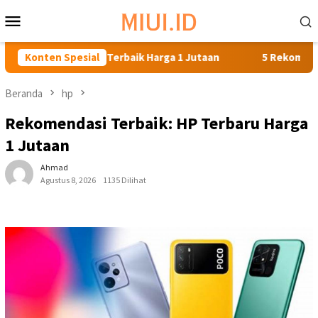
Loncat
Menu
ke
Mobile
konten
ing Terbaik Harga 1 Jutaan
Konten Spesial
5 Rekomendasi Smartphone 
Beranda
hp
Rekomendasi Terbaik: HP Terbaru Harga
1 Jutaan
Ahmad
Agustus 8, 2026
1135 Dilihat