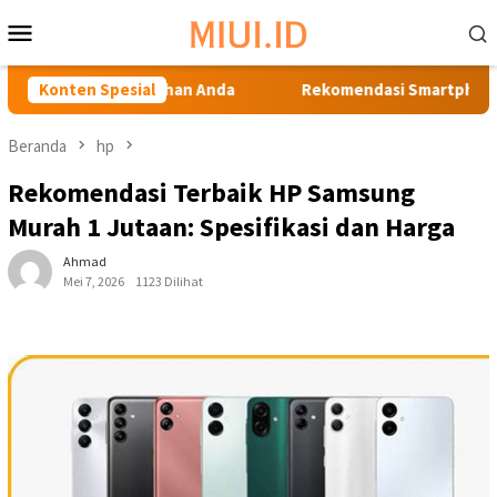
Loncat
Menu
ke
Mobile
konten
uk Kebutuhan Anda
Konten Spesial
Rekomendasi Smartphone Terbaik di 
Beranda
hp
Rekomendasi Terbaik HP Samsung
Murah 1 Jutaan: Spesifikasi dan Harga
Ahmad
Mei 7, 2026
1123 Dilihat