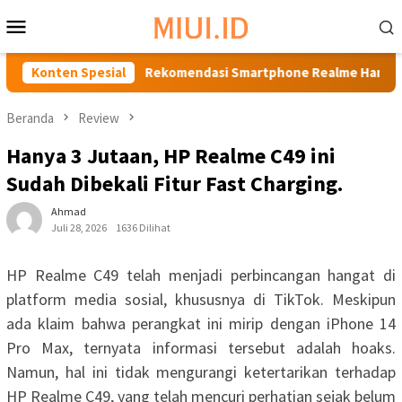
Loncat
Menu
ke
Mobile
konten
1 Jutaan
Konten Spesial
Rekomendasi Smartphone Realme Harga 1 Juta
Beranda
Review
Hanya 3 Jutaan, HP Realme C49 ini
Sudah Dibekali Fitur Fast Charging.
Ahmad
Juli 28, 2026
1636 Dilihat
HP Realme C49 telah menjadi perbincangan hangat di
platform media sosial, khususnya di TikTok. Meskipun
ada klaim bahwa perangkat ini mirip dengan iPhone 14
Pro Max, ternyata informasi tersebut adalah hoaks.
Namun, hal ini tidak mengurangi ketertarikan terhadap
HP Realme C49, yang telah mencuri perhatian sejak belum