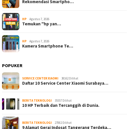
Rekomendasi Smartpho…
HP
Agustus 7, 2026
Temukan "hp yan…
HP
Agustus 7, 2026
Kamera Smartphone Te…
POPUKER
SERVICE CENTER XIAOMI
38162 Dilihat
Daftar 10 Service Center Xiaomi Surabaya…
BERITA TEKNOLOGI
35557 Dilihat
10 HP Terbaik dan Tercanggih di Dunia.
BERITA TEKNOLOGI
27882 Dilihat
9 Alamat Gerai Indosat Tangerang Terdeka…