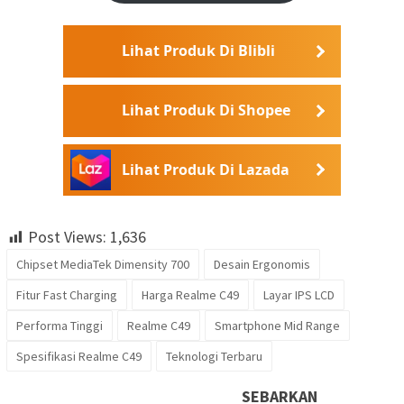
Lihat Produk Di Blibli
Lihat Produk Di Shopee
Lihat Produk Di Lazada
Post Views:
1,636
Chipset MediaTek Dimensity 700
Desain Ergonomis
Fitur Fast Charging
Harga Realme C49
Layar IPS LCD
Performa Tinggi
Realme C49
Smartphone Mid Range
Spesifikasi Realme C49
Teknologi Terbaru
SEBARKAN