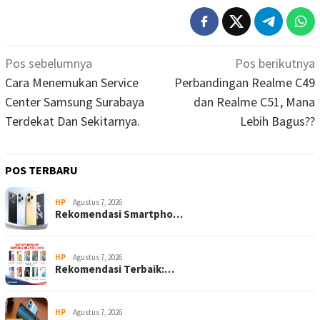
Navigasi
Pos sebelumnya
Pos berikutnya
pos
Cara Menemukan Service
Perbandingan Realme C49
Center Samsung Surabaya
dan Realme C51, Mana
Terdekat Dan Sekitarnya.
Lebih Bagus??
POS TERBARU
HP
Agustus 7, 2026
Rekomendasi Smartpho…
HP
Agustus 7, 2026
Rekomendasi Terbaik:…
HP
Agustus 7, 2026