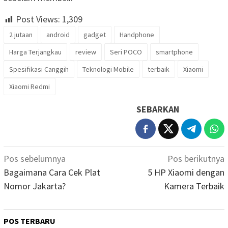
Post Views:
1,309
2 jutaan
android
gadget
Handphone
Harga Terjangkau
review
Seri POCO
smartphone
Spesifikasi Canggih
Teknologi Mobile
terbaik
Xiaomi
Xiaomi Redmi
SEBARKAN
Navigasi
Pos sebelumnya
Pos berikutnya
pos
Bagaimana Cara Cek Plat
5 HP Xiaomi dengan
Nomor Jakarta?
Kamera Terbaik
POS TERBARU