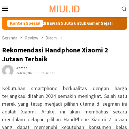
Loncat
Menu
ke
Mobile
konten
Gaming Terbaik di Bawah 5 Juta untuk Gamer Sejati
Konten Spesial
Lapt
Beranda
Review
Xiaomi
Rekomendasi Handphone Xiaomi 2
Jutaan Terbaik
Ahmad
Juli 26, 2026
1309 Dilihat
Kebutuhan smartphone berkualitas dengan harga
terjangkau ditahun 2024 semakin meningkat. Salah satu
merek yang tetap menjadi pilihan utama di segmen ini
adalah Xiaomi. Artikel ini akan membahas secara
mendalam delapan pilihan HandPhone Xiaomi 2 jutaan
yang dapat memenuhi kebutuhan konsumen kelas