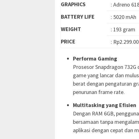
GRAPHICS
: Adreno 61
BATTERY LIFE
: 5020 mAh
WEIGHT
: 193 gram
PRICE
: Rp2.299.0
Performa Gaming
Prosesor Snapdragon 732G
game yang lancar dan mulu
berat dengan pengaturan gra
penurunan frame rate.
Multitasking yang Efisien
Dengan RAM 6GB, pengguna d
bersamaan tanpa mengalami 
aplikasi dengan cepat dan 