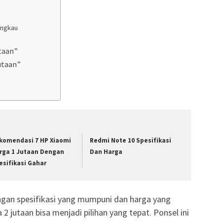
angkau
utaan”
utaan”
komendasi 7 HP Xiaomi
Redmi Note 10 Spesifikasi
rga 1 Jutaan Dengan
Dan Harga
esifikasi Gahar
gan spesifikasi yang mumpuni dan harga yang
 jutaan bisa menjadi pilihan yang tepat. Ponsel ini