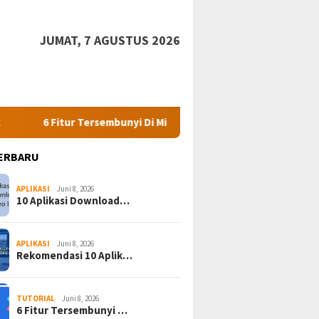
JUMAT, 7 AGUSTUS 2026
r Tersembunyi Di Mi Cloud Yang Harus Kamu Ketahui.
7 Ap
ERBARU
APLIKASI
Juni 8, 2026
10 Aplikasi Download…
APLIKASI
Juni 8, 2026
Rekomendasi 10 Aplik…
TUTORIAL
Juni 8, 2026
6 Fitur Tersembunyi …