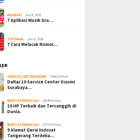
APLIKASI
Juni 8, 2026
7 Aplikasi Musik Gra…
TUTORIAL
Juni 8, 2026
7 Cara Melacak Nomor…
KER
SERVICE CENTER XIAOMI
37942 Dilihat
Daftar 10 Service Center Xiaomi
Surabaya…
BERITA TEKNOLOGI
35439 Dilihat
10 HP Terbaik dan Tercanggih di
Dunia.
BERITA TEKNOLOGI
27575 Dilihat
9 Alamat Gerai Indosat
Tangerang Terdeka…