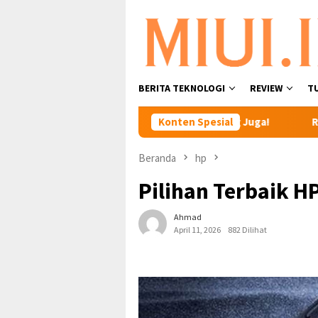
Loncat
ke
konten
BERITA TEKNOLOGI
REVIEW
T
! Simpan Video Favoritmu Sekarang Juga!
Konten Spesial
Rekomendasi 10 
Beranda
hp
Pilihan Terbaik H
Ahmad
April 11, 2026
882 Dilihat