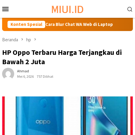
Loncat
Menu
ke
Mobile
konten
k
Konten Spesial
Cara Blur Chat WA Web di Laptop
Hanya 4 jutaa
Beranda
hp
HP Oppo Terbaru Harga Terjangkau di
Bawah 2 Juta
Ahmad
Mei 6, 2026
757 Dilihat