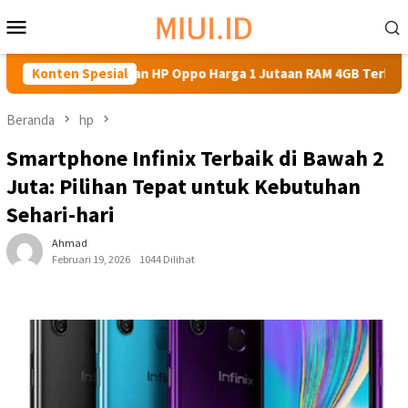
Loncat
Menu
ke
Mobile
konten
Dapatkan HP Oppo Harga 1 Jutaan RAM 4GB Terbaik untuk Aktivit
Konten Spesial
Beranda
hp
Smartphone Infinix Terbaik di Bawah 2
Juta: Pilihan Tepat untuk Kebutuhan
Sehari-hari
Ahmad
Februari 19, 2026
1044 Dilihat