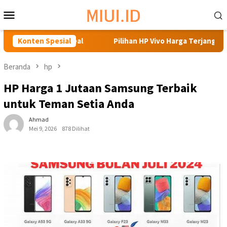
Loncat
Menu
ke
Mobile
konten
one Ideal
Konten Spesial
Pilihan HP Vivo Harga Terjangkau untuk Berba
Beranda
hp
HP Harga 1 Jutaan Samsung Terbaik
untuk Teman Setia Anda
Ahmad
Mei 9, 2026
878 Dilihat