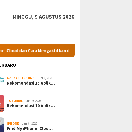
MINGGU, 9 AGUSTUS 2026
ra Mengaktifkan dari Perangkat Lain.
10 Aplikasi Downloa
ERBARU
APLIKASI
,
IPHONE
Juni 9, 2026
Rekomendasi 15 Aplik…
TUTORIAL
Juni 9, 2026
Rekomendasi 10 Aplik…
IPHONE
Juni 8, 2026
Find My iPhone iClou…