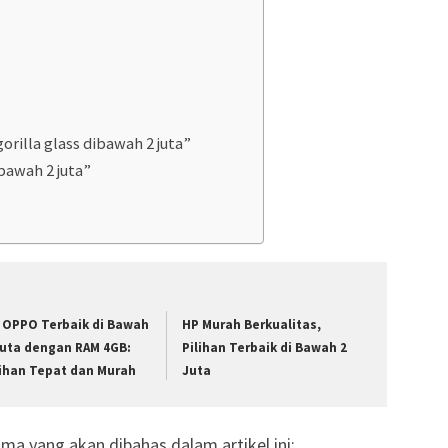
rilla glass dibawah 2 juta”
ibawah 2 juta”
 OPPO Terbaik di Bawah
HP Murah Berkualitas,
Juta dengan RAM 4GB:
Pilihan Terbaik di Bawah 2
lihan Tepat dan Murah
Juta
ma yang akan dibahas dalam artikel ini: