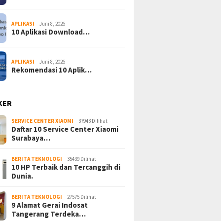
APLIKASI
Juni 8, 2026
10 Aplikasi Download…
APLIKASI
Juni 8, 2026
Rekomendasi 10 Aplik…
KER
SERVICE CENTER XIAOMI
37943 Dilihat
Daftar 10 Service Center Xiaomi
Surabaya…
BERITA TEKNOLOGI
35439 Dilihat
10 HP Terbaik dan Tercanggih di
Dunia.
BERITA TEKNOLOGI
27575 Dilihat
9 Alamat Gerai Indosat
Tangerang Terdeka…