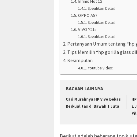
Infinix Hot 12
Spesifikasi Detail
OPPO A57
Spesifikasi Detail
VIVO Y21s
Spesifikasi Detail
Pertanyaan Umum tentang “hp go
Tips Memilih “hp gorilla glass d
Kesimpulan
Youtube Video:
BACAAN LAINNYA
Cari Murahnya HP Vivo Bekas
HP
Berkualitas di Bawah 1 Juta
2 
Pi
Berikut adalah beberapa topik uta