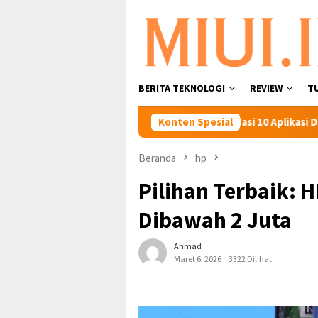
Loncat
ke
konten
BERITA TEKNOLOGI
REVIEW
T
unakan Artis.
Rekomendasi 10 Aplikasi Download Video 
Konten Spesial
Beranda
hp
Pilihan Terbaik: H
Dibawah 2 Juta
Ahmad
Maret 6, 2026
3322 Dilihat