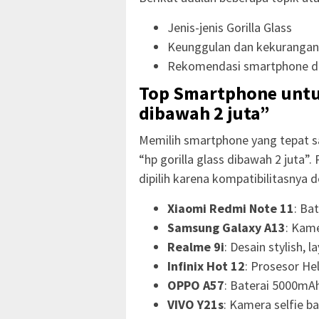
Jenis-jenis Gorilla Glass
Keunggulan dan kekurangan 
Rekomendasi smartphone den
Top Smartphone untuk
dibawah 2 juta”
Memilih smartphone yang tepat 
“hp gorilla glass dibawah 2 juta”. 
dipilih karena kompatibilitasnya 
Xiaomi Redmi Note 11
: Ba
Samsung Galaxy A13
: Kame
Realme 9i
: Desain stylish, l
Infinix Hot 12
: Prosesor He
OPPO A57
: Baterai 5000mAh
VIVO Y21s
: Kamera selfie ba