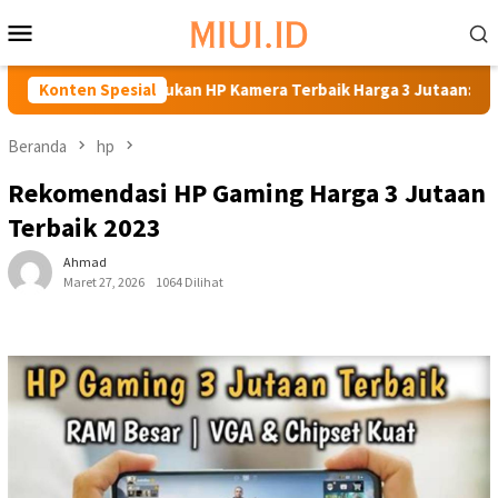
Loncat
Menu
ke
Mobile
konten
Temukan HP Kamera Terbaik Harga 3 Jutaan: Rekomendasi Terk
Konten Spesial
Beranda
hp
Rekomendasi HP Gaming Harga 3 Jutaan
Terbaik 2023
Ahmad
Maret 27, 2026
1064 Dilihat