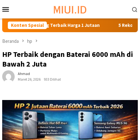
Loncat
Menu
ke
Mobile
konten
 Gaming Terbaik Harga 1 Jutaan
Konten Spesial
5 Rekomendasi Smartpho
Beranda
hp
HP Terbaik dengan Baterai 6000 mAh di
Bawah 2 Juta
Ahmad
Maret 26, 2026
933 Dilihat