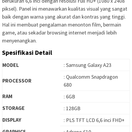
berukuran 6,6 inci dengan resolusi Full HD+ (1080 x 2408
piksel). Panel ini menawarkan kualitas visual yang sangat
baik dengan warna yang akurat dan kontras yang tinggi.
Hal ini membuat pengalaman menonton film, bermain
game, atau sekadar browsing internet menjadi lebih
menyenangkan.
Spesifikasi Detail
MODEL
: Samsung Galaxy A23
: Qualcomm Snapdragon
PROCESSOR
680
RAM
: 6GB
STORAGE
: 128GB
DISPLAY
: PLS TFT LCD 6,6 inci FHD+
GRAPHICS
: Adreno 610