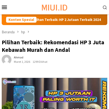
Loncat
Menu
ke
Mobile
konten
Pilihan Terbaik: HP 2 Jutaan Terbaik 2024
Konten Spesial
Rekomendas
Beranda
hp
Pilihan Terbaik: Rekomendasi HP 3 Juta
Kebawah Murah dan Andal
Ahmad
Maret 1, 2026
1299 Dilihat