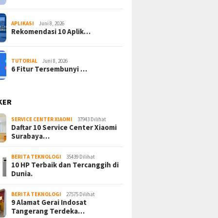
APLIKASI
Juni 8, 2026
Rekomendasi 10 Aplik…
TUTORIAL
Juni 8, 2026
6 Fitur Tersembunyi …
KER
SERVICE CENTER XIAOMI
37943 Dilihat
Daftar 10 Service Center Xiaomi
Surabaya…
BERITA TEKNOLOGI
35439 Dilihat
10 HP Terbaik dan Tercanggih di
Dunia.
BERITA TEKNOLOGI
27575 Dilihat
9 Alamat Gerai Indosat
Tangerang Terdeka…