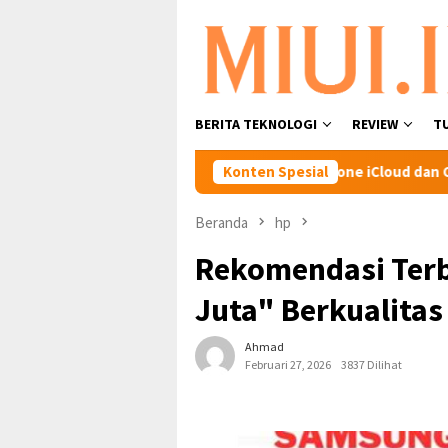
Loncat
ke
konten
BERITA TEKNOLOGI
REVIEW
T
npa Watermark
Find My iPhone iCloud dan Cara Mengaktifk
Konten Spesial
Beranda
hp
Rekomendasi Terba
Juta" Berkualitas
Ahmad
Februari 27, 2026
3837 Dilihat