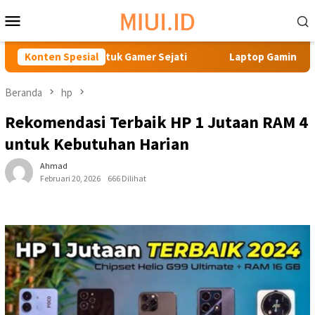
Loncat
Menu
ke
Mobile
konten
uta untuk Gamer Sejati
Konten Spesial
Laptop Gaming Terbaik: Rekome
Beranda
hp
Rekomendasi Terbaik HP 1 Jutaan RAM 4
untuk Kebutuhan Harian
Ahmad
Februari 20, 2026
666 Dilihat