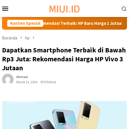
Loncat
Menu
ke
Mobile
konten
Rekomendasi Terbaik: HP Baru Harga 1 Jutaan
Konten Spesial
Rekomen
Beranda
hp
Dapatkan Smartphone Terbaik di Bawah
Rp3 Juta: Rekomendasi Harga HP Vivo 3
Jutaan
Ahmad
Maret 21, 2026
979 Dilihat