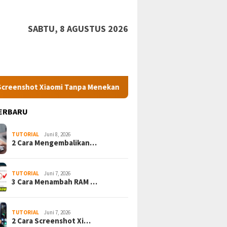
SABTU, 8 AGUSTUS 2026
iaomi Tanpa Menekan Tombol Fisik
5 HP Xiaomi Harga 2 J
ERBARU
TUTORIAL
Juni 8, 2026
2 Cara Mengembalikan…
TUTORIAL
Juni 7, 2026
3 Cara Menambah RAM …
TUTORIAL
Juni 7, 2026
2 Cara Screenshot Xi…