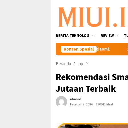
Loncat
ke
konten
BERITA TEKNOLOGI
REVIEW
T
balikan Foto yang Terhapus di HP Xiaomi.
Konten Spesial
3 Cara Menam
Beranda
hp
Rekomendasi Sma
Jutaan Terbaik
Ahmad
Februari 7, 2026
1300 Dilihat