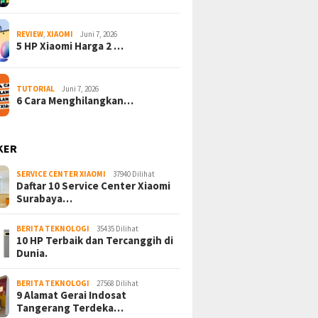
REVIEW
,
XIAOMI
Juni 7, 2026
5 HP Xiaomi Harga 2 …
TUTORIAL
Juni 7, 2026
6 Cara Menghilangkan…
KER
SERVICE CENTER XIAOMI
37940 Dilihat
Daftar 10 Service Center Xiaomi
Surabaya…
BERITA TEKNOLOGI
35435 Dilihat
10 HP Terbaik dan Tercanggih di
Dunia.
BERITA TEKNOLOGI
27568 Dilihat
9 Alamat Gerai Indosat
Tangerang Terdeka…