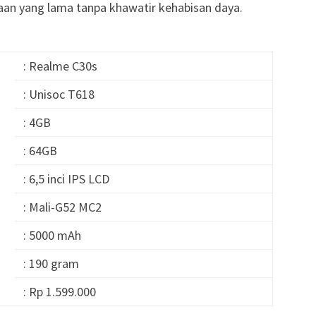
an yang lama tanpa khawatir kehabisan daya.
: Realme C30s
: Unisoc T618
: 4GB
: 64GB
: 6,5 inci IPS LCD
: Mali-G52 MC2
: 5000 mAh
: 190 gram
: Rp 1.599.000