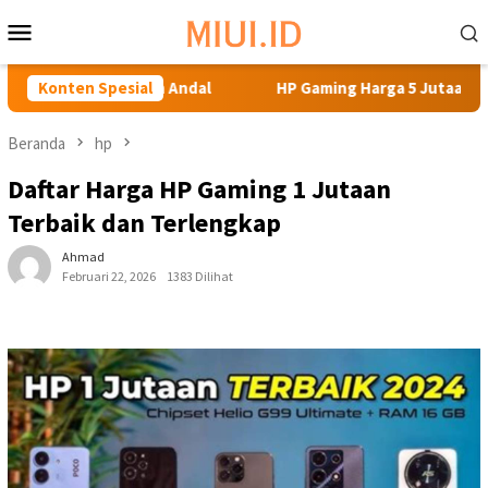
Loncat
Menu
ke
Mobile
konten
kini dan Andal
Konten Spesial
HP Gaming Harga 5 Jutaan: Rekomendasi T
Beranda
hp
Daftar Harga HP Gaming 1 Jutaan
Terbaik dan Terlengkap
Ahmad
Februari 22, 2026
1383 Dilihat