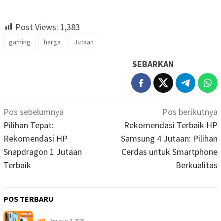
Post Views:
1,383
gaming
harga
Jutaan
SEBARKAN
Navigasi
Pos sebelumnya
Pos berikutnya
pos
Pilihan Tepat:
Rekomendasi Terbaik HP
Rekomendasi HP
Samsung 4 Jutaan: Pilihan
Snapdragon 1 Jutaan
Cerdas untuk Smartphone
Terbaik
Berkualitas
POS TERBARU
HP
Agustus 7, 2026