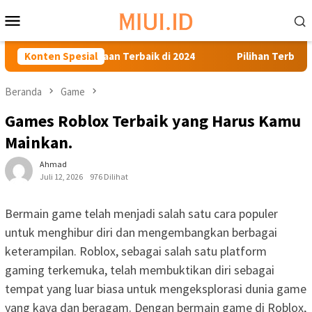
Loncat
Menu
ke
Mobile
konten
i HP Harga 3 Jutaan Terbaik di 2024
Konten Spesial
Pilihan Terbaik: HP
Beranda
Game
Games Roblox Terbaik yang Harus Kamu
Mainkan.
Ahmad
Juli 12, 2026
976 Dilihat
Bermain game telah menjadi salah satu cara populer
untuk menghibur diri dan mengembangkan berbagai
keterampilan. Roblox, sebagai salah satu platform
gaming terkemuka, telah membuktikan diri sebagai
tempat yang luar biasa untuk mengeksplorasi dunia game
yang kaya dan beragam. Dengan bermain game di Roblox,