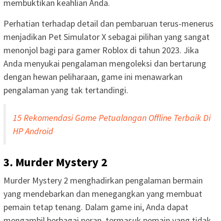
membuktikan keahlian Anda.
Perhatian terhadap detail dan pembaruan terus-menerus
menjadikan Pet Simulator X sebagai pilihan yang sangat
menonjol bagi para gamer Roblox di tahun 2023. Jika
Anda menyukai pengalaman mengoleksi dan bertarung
dengan hewan peliharaan, game ini menawarkan
pengalaman yang tak tertandingi.
15 Rekomendasi Game Petualangan Offline Terbaik Di
HP Android
3. Murder Mystery 2
Murder Mystery 2 menghadirkan pengalaman bermain
yang mendebarkan dan menegangkan yang membuat
pemain tetap tenang. Dalam game ini, Anda dapat
mengambil berbagai peran, termasuk pemain yang tidak