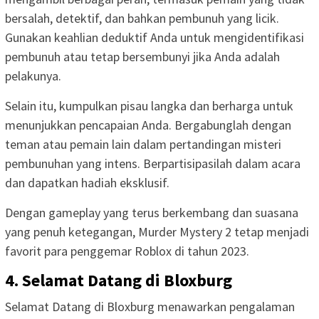
bersalah, detektif, dan bahkan pembunuh yang licik.
Gunakan keahlian deduktif Anda untuk mengidentifikasi
pembunuh atau tetap bersembunyi jika Anda adalah
pelakunya.
Selain itu, kumpulkan pisau langka dan berharga untuk
menunjukkan pencapaian Anda. Bergabunglah dengan
teman atau pemain lain dalam pertandingan misteri
pembunuhan yang intens. Berpartisipasilah dalam acara
dan dapatkan hadiah eksklusif.
Dengan gameplay yang terus berkembang dan suasana
yang penuh ketegangan, Murder Mystery 2 tetap menjadi
favorit para penggemar Roblox di tahun 2023.
4. Selamat Datang di Bloxburg
Selamat Datang di Bloxburg menawarkan pengalaman