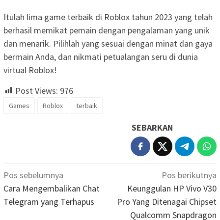
Itulah lima game terbaik di Roblox tahun 2023 yang telah
berhasil memikat pemain dengan pengalaman yang unik
dan menarik. Pilihlah yang sesuai dengan minat dan gaya
bermain Anda, dan nikmati petualangan seru di dunia
virtual Roblox!
Post Views:
976
Games
Roblox
terbaik
SEBARKAN
Navigasi
Pos sebelumnya
Pos berikutnya
pos
Cara Mengembalikan Chat
Keunggulan HP Vivo V30
Telegram yang Terhapus
Pro Yang Ditenagai Chipset
Qualcomm Snapdragon