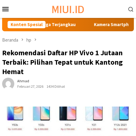
Loncat
Menu
ke
Mobile
konten
dal Harga Terjangkau
Konten Spesial
Kamera Smartphone Terbaik Harga 
Beranda
hp
Rekomendasi Daftar HP Vivo 1 Jutaan
Terbaik: Pilihan Tepat untuk Kantong
Hemat
Ahmad
Februari 27, 2026
1434 Dilihat