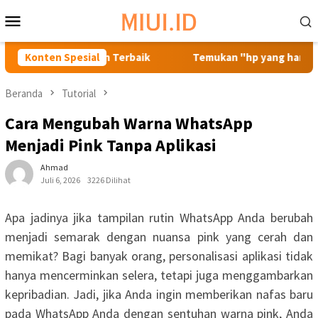
Loncat
Menu
ke
Mobile
konten
lme Harga 1 Jutaan Terbaik
Konten Spesial
Temukan "hp yang harganya 
Beranda
Tutorial
Cara Mengubah Warna WhatsApp
Menjadi Pink Tanpa Aplikasi
Ahmad
Juli 6, 2026
3226 Dilihat
Apa jadinya jika tampilan rutin WhatsApp Anda berubah
menjadi semarak dengan nuansa pink yang cerah dan
memikat? Bagi banyak orang, personalisasi aplikasi tidak
hanya mencerminkan selera, tetapi juga menggambarkan
kepribadian. Jadi, jika Anda ingin memberikan nafas baru
pada WhatsApp Anda dengan sentuhan warna pink, Anda