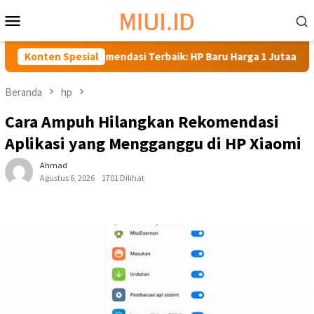
Loncat
Menu
ke
Mobile
konten
Rekomendasi Terbaik: HP Baru Harga 1 Jutaan
Konten Spesial
Rekome
Beranda
hp
Cara Ampuh Hilangkan Rekomendasi
Aplikasi yang Mengganggu di HP Xiaomi
Ahmad
Agustus 6, 2026
1701 Dilihat