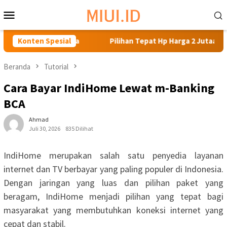
Loncat
Menu
ke
Mobile
konten
ni di Bawah Sejuta
Konten Spesial
Pilihan Tepat Hp Harga 2 Jutaan Sa
Beranda
Tutorial
Cara Bayar IndiHome Lewat m-Banking
BCA
Ahmad
Juli 30, 2026
835 Dilihat
IndiHome merupakan salah satu penyedia layanan
internet dan TV berbayar yang paling populer di Indonesia.
Dengan jaringan yang luas dan pilihan paket yang
beragam, IndiHome menjadi pilihan yang tepat bagi
masyarakat yang membutuhkan koneksi internet yang
cepat dan stabil.