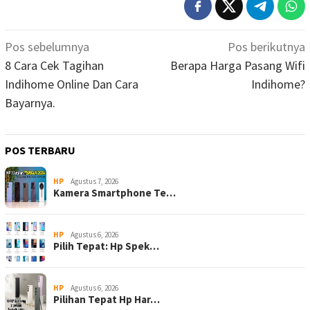
Navigasi
Pos sebelumnya
Pos berikutnya
pos
8 Cara Cek Tagihan
Berapa Harga Pasang Wifi
Indihome Online Dan Cara
Indihome?
Bayarnya.
POS TERBARU
HP
Agustus 7, 2026
Kamera Smartphone Te…
HP
Agustus 6, 2026
Pilih Tepat: Hp Spek…
HP
Agustus 6, 2026
Pilihan Tepat Hp Har…