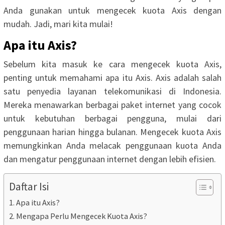
Anda gunakan untuk mengecek kuota Axis dengan
mudah. Jadi, mari kita mulai!
Apa itu Axis?
Sebelum kita masuk ke cara mengecek kuota Axis,
penting untuk memahami apa itu Axis. Axis adalah salah
satu penyedia layanan telekomunikasi di Indonesia.
Mereka menawarkan berbagai paket internet yang cocok
untuk kebutuhan berbagai pengguna, mulai dari
penggunaan harian hingga bulanan. Mengecek kuota Axis
memungkinkan Anda melacak penggunaan kuota Anda
dan mengatur penggunaan internet dengan lebih efisien.
Daftar Isi
Apa itu Axis?
Mengapa Perlu Mengecek Kuota Axis?