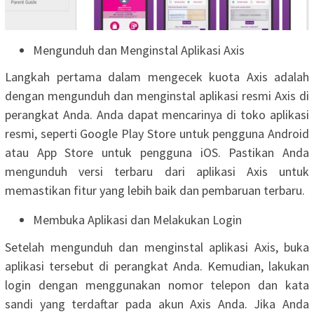
Mengunduh dan Menginstal Aplikasi Axis
Langkah pertama dalam mengecek kuota Axis adalah
dengan mengunduh dan menginstal aplikasi resmi Axis di
perangkat Anda. Anda dapat mencarinya di toko aplikasi
resmi, seperti Google Play Store untuk pengguna Android
atau App Store untuk pengguna iOS. Pastikan Anda
mengunduh versi terbaru dari aplikasi Axis untuk
memastikan fitur yang lebih baik dan pembaruan terbaru.
Membuka Aplikasi dan Melakukan Login
Setelah mengunduh dan menginstal aplikasi Axis, buka
aplikasi tersebut di perangkat Anda. Kemudian, lakukan
login dengan menggunakan nomor telepon dan kata
sandi yang terdaftar pada akun Axis Anda. Jika Anda