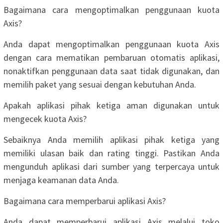
Bagaimana cara mengoptimalkan penggunaan kuota
Axis?
Anda dapat mengoptimalkan penggunaan kuota Axis
dengan cara mematikan pembaruan otomatis aplikasi,
nonaktifkan penggunaan data saat tidak digunakan, dan
memilih paket yang sesuai dengan kebutuhan Anda.
Apakah aplikasi pihak ketiga aman digunakan untuk
mengecek kuota Axis?
Sebaiknya Anda memilih aplikasi pihak ketiga yang
memiliki ulasan baik dan rating tinggi. Pastikan Anda
mengunduh aplikasi dari sumber yang terpercaya untuk
menjaga keamanan data Anda.
Bagaimana cara memperbarui aplikasi Axis?
Anda dapat memperbarui aplikasi Axis melalui toko