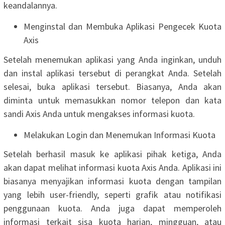
keandalannya.
Menginstal dan Membuka Aplikasi Pengecek Kuota
Axis
Setelah menemukan aplikasi yang Anda inginkan, unduh
dan instal aplikasi tersebut di perangkat Anda. Setelah
selesai, buka aplikasi tersebut. Biasanya, Anda akan
diminta untuk memasukkan nomor telepon dan kata
sandi Axis Anda untuk mengakses informasi kuota.
Melakukan Login dan Menemukan Informasi Kuota
Setelah berhasil masuk ke aplikasi pihak ketiga, Anda
akan dapat melihat informasi kuota Axis Anda. Aplikasi ini
biasanya menyajikan informasi kuota dengan tampilan
yang lebih user-friendly, seperti grafik atau notifikasi
penggunaan kuota. Anda juga dapat memperoleh
informasi terkait sisa kuota harian, mingguan, atau