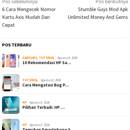
Navigasi
Pos sebelumnya
Pos berikutnya
pos
6 Cara Mengecek Nomor
Stumble Guys Mod Apk
Kartu Axis Mudah Dan
Unlimited Money And Gems
Cepat
POS TERBARU
SAMSUNG
,
TUTORIAL
Agustus 8, 2026
10 Rekomendasi HP Sa…
TUTORIAL
Agustus 8, 2026
Cara Mengatasi Bug P…
HP
Agustus 8, 2026
Pilihan Terbaik: HP …
HP
Agustus 8, 2026
Temukan Smartphone A…