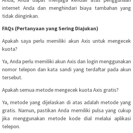
internet Anda dan menghindari biaya tambahan yang
tidak diinginkan.
FAQs (Pertanyaan yang Sering Diajukan)
Apakah saya perlu memiliki akun Axis untuk mengecek
kuota?
Ya, Anda perlu memiliki akun Axis dan login menggunakan
nomor telepon dan kata sandi yang terdaftar pada akun
tersebut.
Apakah semua metode mengecek kuota Axis gratis?
Ya, metode yang dijelaskan di atas adalah metode yang
gratis. Namun, pastikan Anda memiliki pulsa yang cukup
jika menggunakan metode kode dial melalui aplikasi
telepon.