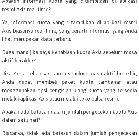
Apakah informasi kuota yang ditampilkan di aplikasi
resmi Axis real-time?
Ya, informasi kuota yang ditampilkan di aplikasi resmi
Axis biasanya real-time, yang berarti informasi yang Anda
lihat merupakan data terbaru.
Bagaimana jika saya kehabisan kuota Axis sebelum masa
aktif berakhir?
Jika Anda kehabisan kuota sebelum masa aktif berakhir,
Anda dapat membeli paket kuota tambahan atau
menggunakan opsi pengisian ulang kuota yang tersedia
melalui aplikasi Axis atau melalui toko pulsa resmi.
Apakah ada batasan dalam jumlah pengecekan kuota Axis
dalam satu hari?
Biasanya, tidak ada batasan dalam jumlah pengecekan