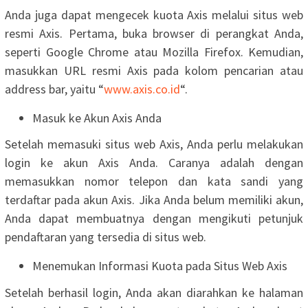
Anda juga dapat mengecek kuota Axis melalui situs web
resmi Axis. Pertama, buka browser di perangkat Anda,
seperti Google Chrome atau Mozilla Firefox. Kemudian,
masukkan URL resmi Axis pada kolom pencarian atau
address bar, yaitu “
www.axis.co.id
“.
Masuk ke Akun Axis Anda
Setelah memasuki situs web Axis, Anda perlu melakukan
login ke akun Axis Anda. Caranya adalah dengan
memasukkan nomor telepon dan kata sandi yang
terdaftar pada akun Axis. Jika Anda belum memiliki akun,
Anda dapat membuatnya dengan mengikuti petunjuk
pendaftaran yang tersedia di situs web.
Menemukan Informasi Kuota pada Situs Web Axis
Setelah berhasil login, Anda akan diarahkan ke halaman