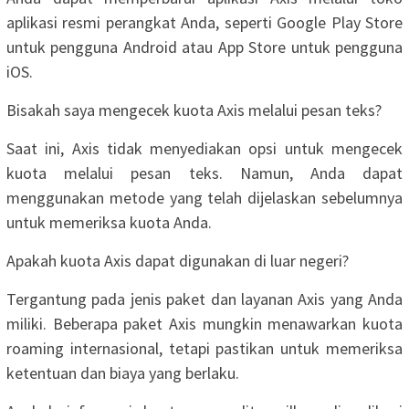
aplikasi resmi perangkat Anda, seperti Google Play Store
untuk pengguna Android atau App Store untuk pengguna
iOS.
Bisakah saya mengecek kuota Axis melalui pesan teks?
Saat ini, Axis tidak menyediakan opsi untuk mengecek
kuota melalui pesan teks. Namun, Anda dapat
menggunakan metode yang telah dijelaskan sebelumnya
untuk memeriksa kuota Anda.
Apakah kuota Axis dapat digunakan di luar negeri?
Tergantung pada jenis paket dan layanan Axis yang Anda
miliki. Beberapa paket Axis mungkin menawarkan kuota
roaming internasional, tetapi pastikan untuk memeriksa
ketentuan dan biaya yang berlaku.