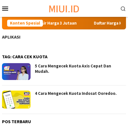
Loncat
Menu
ke
Mobile
konten
: HP Samsung Anti Air Harga 3 Jutaan
Konten Spesial
Daftar Harga HP T
APLIKASI
TAG:
CARA CEK KUOTA
5 Cara Mengecek Kuota Axis Cepat Dan
Mudah.
4 Cara Mengecek Kuota Indosat Ooredoo.
POS TERBARU