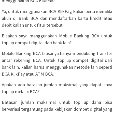
menggunakan BCA KlikPay?
Ya, untuk menggunakan BCA KlikPay, kalian perlu memiliki
akun di Bank BCA dan mendaftarkan kartu kredit atau
debit kalian untuk fitur tersebut.
Bisakah saya menggunakan Mobile Banking BCA untuk
top up dompet digital dari bank lain?
Mobile Banking BCA biasanya hanya mendukung transfer
antar rekening BCA. Untuk top up dompet digital dari
bank lain, kalian harus menggunakan metode lain seperti
BCA KlikPay atau ATM BCA.
Apakah ada batasan jumlah maksimal yang dapat saya
top up melalui BCA?
Batasan jumlah maksimal untuk top up dana bisa
bervariasi tergantung pada kebijakan dompet digital yang