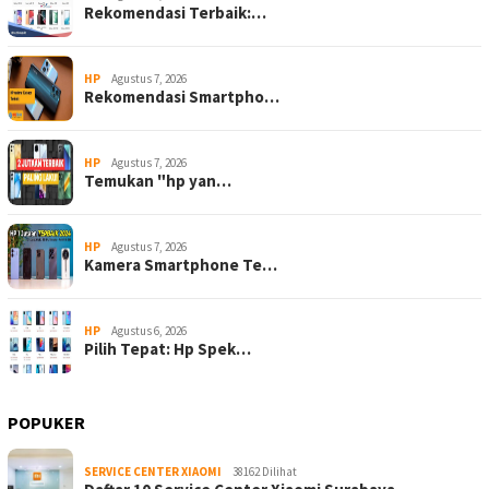
Rekomendasi Terbaik:…
HP
Agustus 7, 2026
Rekomendasi Smartpho…
HP
Agustus 7, 2026
Temukan "hp yan…
HP
Agustus 7, 2026
Kamera Smartphone Te…
HP
Agustus 6, 2026
Pilih Tepat: Hp Spek…
POPUKER
SERVICE CENTER XIAOMI
38162 Dilihat