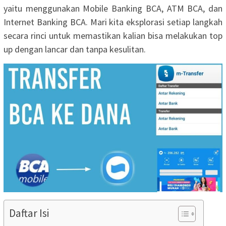
yaitu menggunakan Mobile Banking BCA, ATM BCA, dan
Internet Banking BCA. Mari kita eksplorasi setiap langkah
secara rinci untuk memastikan kalian bisa melakukan top
up dengan lancar dan tanpa kesulitan.
Daftar Isi