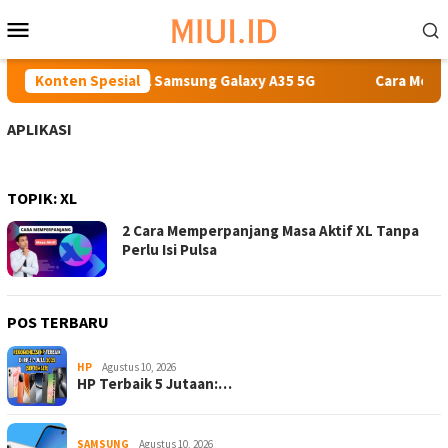
Loncat
Menu
ke
Mobile
konten
ran spesifikasi detail Samsung Galaxy A35 5G
Konten Spesial
Cara Menga
APLIKASI
TOPIK:
XL
2 Cara Memperpanjang Masa Aktif XL Tanpa
Perlu Isi Pulsa
POS TERBARU
HP
Agustus 10, 2026
HP Terbaik 5 Jutaan:…
SAMSUNG
Agustus 10, 2026