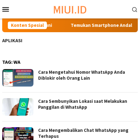
Loncat
Menu
ke
Mobile
konten
n Spesifikasi Mumpuni
Konten Spesial
Temukan Smartphone Andalan di H
APLIKASI
TAG:
WA
Cara Mengetahui Nomor WhatsApp Anda
Diblokir oleh Orang Lain
Cara Sembunyikan Lokasi saat Melakukan
Panggilan di WhatsApp
Cara Mengembalikan Chat WhatsApp yang
Terhapus