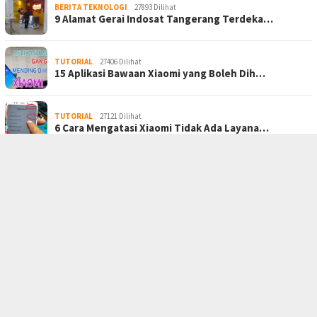
BERITA TEKNOLOGI
27893 Dilihat
9 Alamat Gerai Indosat Tangerang Terdeka…
TUTORIAL
27406 Dilihat
15 Aplikasi Bawaan Xiaomi yang Boleh Dih…
TUTORIAL
27121 Dilihat
6 Cara Mengatasi Xiaomi Tidak Ada Layana…
BERANDA
PRIVACY POLICY
KONTAK KAMI
TENTANG KAMI
JARINGAN SOCIAL
Facebook
Twitter